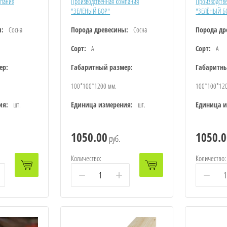
мпания
Производственная компания
Производств
"ЗЕЛЁНЫЙ БОР"
"ЗЕЛЁНЫЙ Б
ы:
Сосна
Порода древесины:
Сосна
Порода др
Сорт:
А
Сорт:
А
ер:
Габаритный размер:
Габаритны
100*100*1200 мм.
100*100*12
ия:
шт.
Единица измерения:
шт.
Единица и
1050.00
1050.0
руб.
Количество:
Количество:
−
+
−