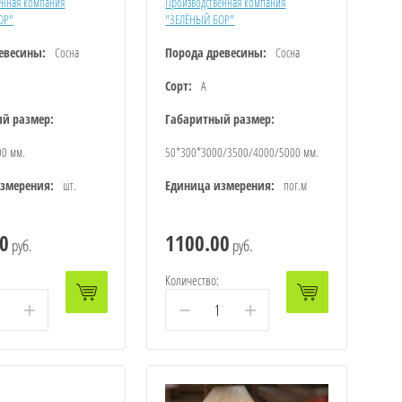
енная компания
Производственная компания
ОР"
"ЗЕЛЁНЫЙ БОР"
евесины:
Сосна
Порода древесины:
Сосна
Сорт:
А
й размер:
Габаритный размер:
00 мм.
50*300*3000/3500/4000/5000 мм.
змерения:
шт.
Единица измерения:
пог.м
0
1100.00
руб.
руб.
Количество:
+
−
+