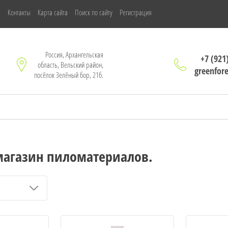
м
Контакты
Карта сайта
Поиск по сайту
Регистрация
Россия, Архангельская
+7 (921
область, Вельский район,
greenfor
посёлок Зелёный бор, 21б.
магазин пиломатериалов.