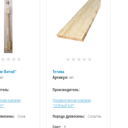
им-Витой"
Тетива
ет
Артикул:
нет
тель:
Производитель:
енная компания
Производственная компания
ОР"
"ЗЕЛЁНЫЙ БОР"
евесины:
Сосна
Порода древесины:
Сосна/ель
Сорт:
B