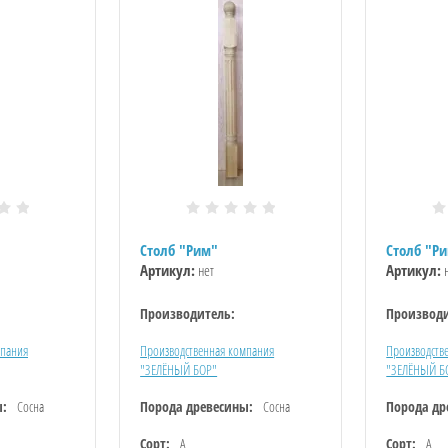
Столб "Рим"
Столб "Р
Артикул:
нет
Артикул:
н
Производитель:
Производи
мпания
Производственная компания
Производств
"ЗЕЛЁНЫЙ БОР"
"ЗЕЛЁНЫЙ Б
ы:
Сосна
Порода древесины:
Сосна
Порода др
Сорт:
А
Сорт:
А