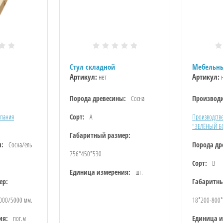
Стул складной
Мебельны
Артикул:
нет
Артикул:
н
Порода древесины:
Сосна
Производи
мпания
Сорт:
А
Производств
"ЗЕЛЁНЫЙ Б
Габаритный размер:
ы:
Сосна/ель
Порода др
756*450*530
Сорт:
В
Единица измерения:
шт.
ер:
Габаритны
000/5000 мм.
18*200-800
ия:
пог.м
Единица и