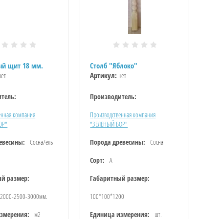
й щит 18 мм.
Столб "Яблоко"
ет
Артикул:
нет
тель:
Производитель:
енная компания
Производственная компания
ОР"
"ЗЕЛЁНЫЙ БОР"
евесины:
Сосна/ель
Порода древесины:
Сосна
Сорт:
А
й размер:
Габаритный размер:
*2000-2500-3000мм.
100*100*1200
змерения:
м2
Единица измерения:
шт.