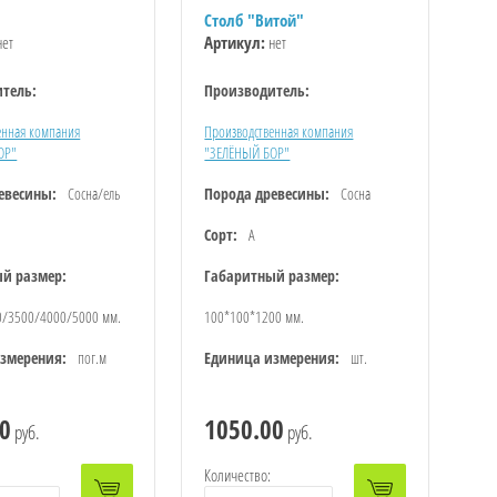
Столб "Витой"
ет
Артикул:
нет
тель:
Производитель:
енная компания
Производственная компания
ОР"
"ЗЕЛЁНЫЙ БОР"
евесины:
Сосна/ель
Порода древесины:
Сосна
Сорт:
А
й размер:
Габаритный размер:
0/3500/4000/5000 мм.
100*100*1200 мм.
змерения:
пог.м
Единица измерения:
шт.
0
1050.00
руб.
руб.
Количество: