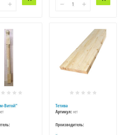
+
−
+
им-Витой"
Тетива
ет
Артикул:
нет
тель:
Производитель: