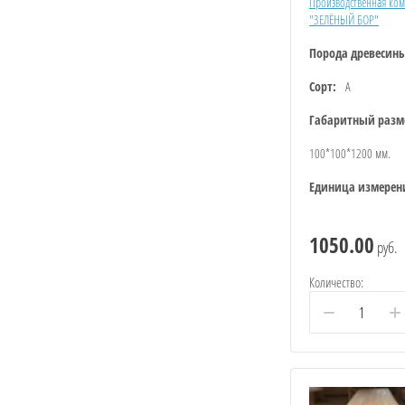
Производственная ко
"ЗЕЛЁНЫЙ БОР"
Порода древесин
Сорт:
А
Габаритный разм
100*100*1200 мм.
Единица измерен
1050.00
руб.
Количество:
−
+