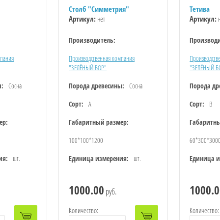
Столб "Симметрия"
Тетива
Артикул:
нет
Артикул:
н
Производитель:
Производи
мпания
Производственная компания
Производств
"ЗЕЛЁНЫЙ БОР"
"ЗЕЛЁНЫЙ Б
ы:
Сосна
Порода древесины:
Сосна
Порода др
Сорт:
А
Сорт:
B
ер:
Габаритный размер:
Габаритны
100*100*1200
60*300*300
ия:
шт.
Единица измерения:
шт.
Единица и
1000.00
1000.0
руб.
Количество:
Количество: