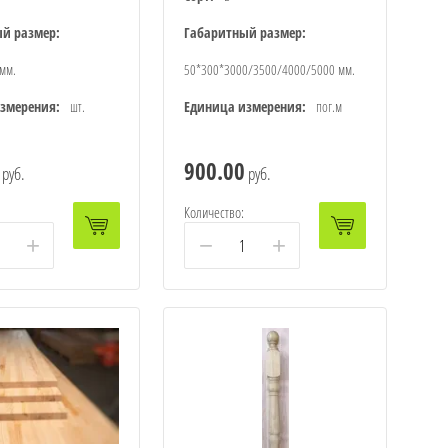
й размер:
Габаритный размер:
мм.
50*300*3000/3500/4000/5000 мм.
змерения:
шт.
Единица измерения:
пог.м
900.00
руб.
руб.
Количество:
+
−
+