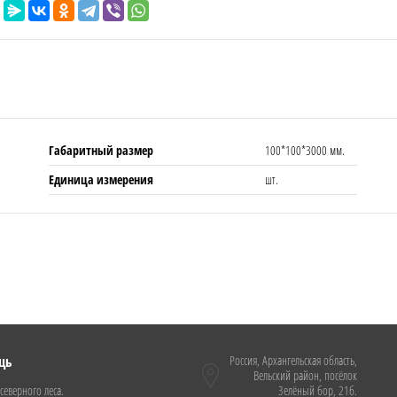
Габаритный размер
100*100*3000 мм.
Единица измерения
шт.
щь
Россия, Архангельская область,
Вельский район, посёлок
северного леса.
Зелёный бор, 21б.