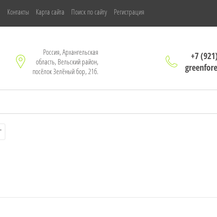
м
Контакты
Карта сайта
Поиск по сайту
Регистрация
Россия, Архангельская
+7 (921
область, Вельский район,
greenfor
посёлок Зелёный бор, 21б.
"