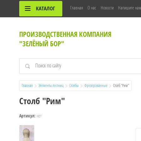
Главная
О нас
Новости
Напишите на
КАТАЛОГ
ПРОИЗВОДСТВЕННАЯ КОМПАНИЯ
"ЗЕЛЁНЫЙ БОР"
Главная
Элементы лестниц
Столбы
Фрезерованные
  Столб "Рим"
Столб "Рим"
нет
Артикул: