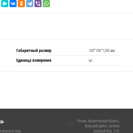
Габаритный размер
100*100*1200 мм.
Единица измерения
шт.
щь
Россия, Архангельская область,
Вельский район, посёлок
северного леса.
Зелёный бор, 21б.