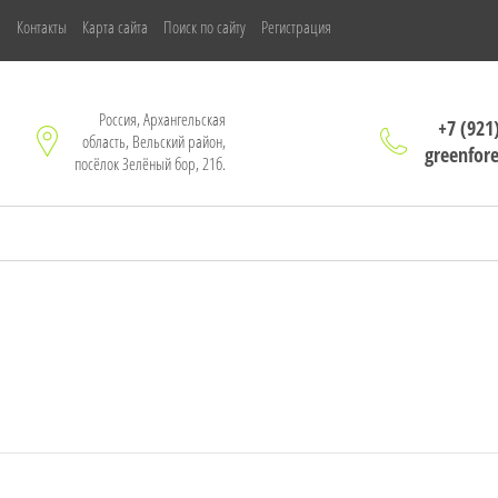
м
Контакты
Карта сайта
Поиск по сайту
Регистрация
Россия, Архангельская
+7 (921
область, Вельский район,
greenfor
посёлок Зелёный бор, 21б.